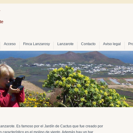
y
te
Acceso
Finca Lanzarosy
Lanzarote
Contacto
Aviso legal
Pr
Lanzarote. Es famoso por el Jardín de Cactus que fue creado por
aracterístico es el molino de viento. Además hay un bar,