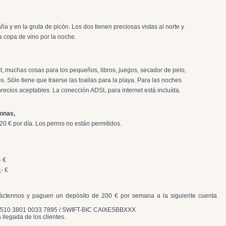
 y en la gruta de picón. Los dos tienen preciosas vistas al norte y
a copa de vino por la noche.
ct, muchas cosas para los pequeños, libros, juegos, secador de pelo,
s. Sólo tiene que traerse las toallas para la playa. Para las noches
 precios aceptables. La conección ADSL para internet está incluída.
sonas,
0 € por día. Los perros no están permitidos.
- €
- €
táctennos y paguen un depósito de 200 € por semana a la siguiente cuenta
1510 3801 0033 7895 / SWIFT-BIC CAIXESBBXXX
a llegada de los clientes.