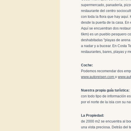
supermercado, panadería, pizze
restaurante del centro sociocul
con toda la flora que hay aquí
desde la puerta de la casa. En
Aquí se encuentran dos restauran
6km) es un pueblo pesquero con
deshabitadas "playas de arena b
a nadar y a bucear. En Costa T
restaurantes, bares, playas y 
Coche:
Podemos recomendar dos empre
www.autoreisen.com
o
www.au
Nuestra propia guía turística:
con todo tipo de información es
por el norte de la isla con su n
La Propiedad:
de 2000 m2 se encuentra al bor
una vista preciosa. Detrás del 