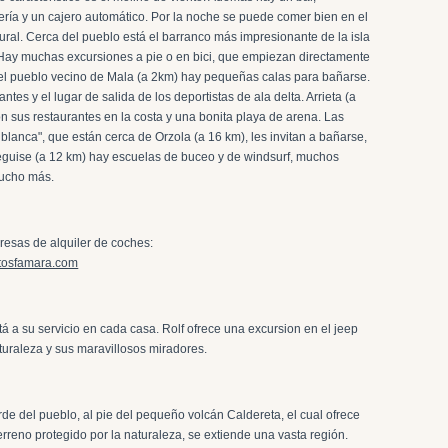
ría y un cajero automático. Por la noche se puede comer bien en el
tural. Cerca del pueblo está el barranco más impresionante de la isla
. Hay muchas excursiones a pie o en bici, que empiezan directamente
 el pueblo vecino de Mala (a 2km) hay pequeñas calas para bañarse.
tes y el lugar de salida de los deportistas de ala delta. Arrieta (a
 sus restaurantes en la costa y una bonita playa de arena. Las
lanca", que están cerca de Orzola (a 16 km), les invitan a bañarse,
eguise (a 12 km) hay escuelas de buceo y de windsurf, muchos
mucho más.
sas de alquiler de coches:
tosfamara.com
tá a su servicio en cada casa. Rolf ofrece una excursion en el jeep
aturaleza y sus maravillosos miradores.
de del pueblo, al pie del pequeño volcán Caldereta, el cual ofrece
terreno protegido por la naturaleza, se extiende una vasta región.